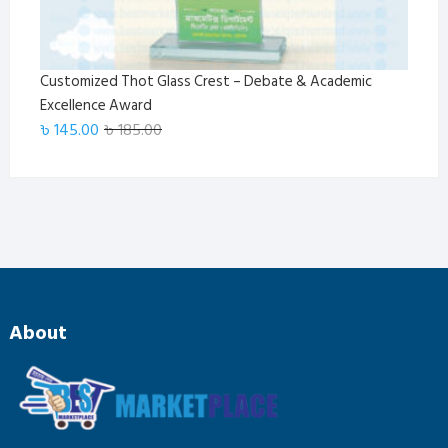
Customized Thot Glass Crest – Debate & Academic
Excellence Award
Original
Current
৳
145.00
৳
185.00
price
price
was:
is:
৳ 185.00.
৳ 145.00.
About