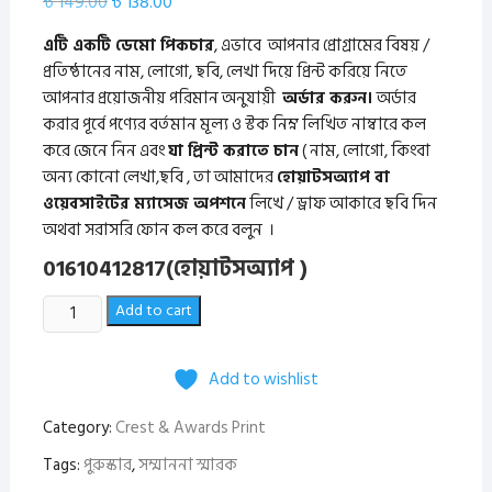
Original
Current
৳
149.00
৳
138.00
price
price
was:
is:
এটি একটি ডেমো পিকচার
, এভাবে আপনার প্রোগ্রামের বিষয় /
৳ 149.00.
৳ 138.00.
প্রতিষ্ঠানের নাম, লোগো, ছবি, লেখা দিয়ে প্রিন্ট করিয়ে নিতে
আপনার প্রয়োজনীয় পরিমান অনুযায়ী
অর্ডার করুন।
অর্ডার
করার পূর্বে
পণ্যের বর্তমান মূল্য ও স্টক
নিম্ন লিখিত
নাম্বারে কল
করে জেনে নিন
এবং
যা প্রিন্ট করাতে চান
( নাম, লোগো, কিংবা
অন্য কোনো লেখা,ছবি , তা আমাদের
হোয়াটসঅ্যাপ বা
ওয়েবসাইটের ম্যাসেজ অপশনে
লিখে / ড্রাফ আকারে ছবি দিন
অথবা সরাসরি ফোন কল করে বলুন ।
01610412817
(হোয়াটসঅ্যাপ )
Thot
Add to cart
Crest
6
Add to wishlist
inch
quantity
Category:
Crest & Awards Print
Tags:
পুরুস্কার
,
সম্মাননা স্মারক