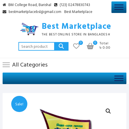
Skip
BM College Road, Barishal
(123) 02478830743
to
bestmarketplacebsl@gmail.com
Best Marketplace
content
Best Marketplace
THE BEST ONLINE STORE IN BANGLADESH
0
0
Total
Search
৳ 0.00
for:
All Categories
Sale!