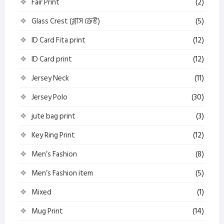
Fair Print
(2)
Glass Crest (গ্লাস ক্রেস্ট)
(5)
ID Card Fita print
(12)
ID Card print
(12)
Jersey Neck
(11)
Jersey Polo
(30)
jute bag print
(3)
Key Ring Print
(12)
Men’s Fashion
(8)
Men’s Fashion item
(5)
Mixed
(1)
Mug Print
(14)