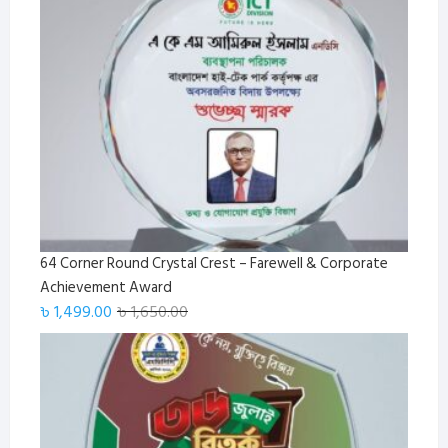
was:
is:
৳ 220.00.
৳ 185.00.
64 Corner Round Crystal Crest – Farewell & Corporate
Achievement Award
Original
Current
৳
1,499.00
৳
1,650.00
price
price
was:
is:
৳ 1,650.00.
৳ 1,499.00.