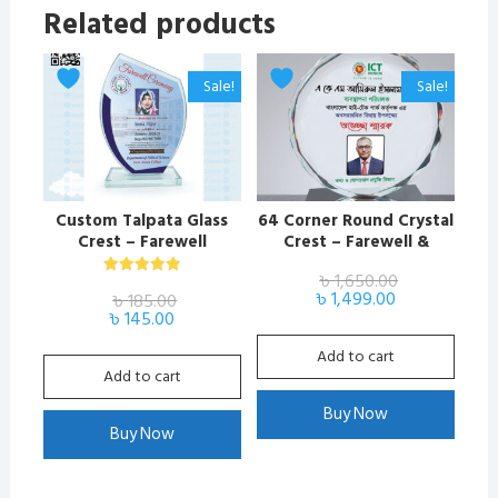
Related products
Sale!
Sale!
​Custom Talpata Glass
64 Corner Round Crystal
Crest – Farewell
Crest – Farewell &
Ceremony Honor Shield
Corporate Achievement
৳
1,650.00
Award
Rated
Original
Current
৳
1,499.00
৳
185.00
5.00
price
price
Original
Current
out of 5
৳
145.00
was:
is:
price
price
৳ 1,650.00.
৳ 1,499.00.
was:
is:
Add to cart
৳ 185.00.
৳ 145.00.
Add to cart
Buy Now
Buy Now