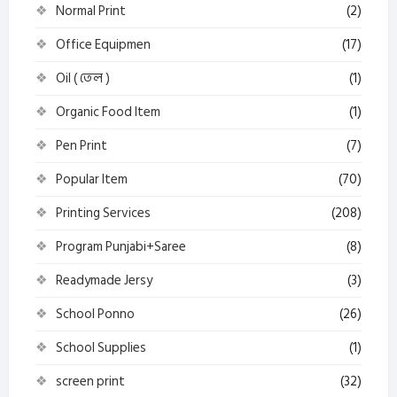
Normal Print
(2)
Office Equipmen
(17)
Oil ( তেল )
(1)
Organic Food Item
(1)
Pen Print
(7)
Popular Item
(70)
Printing Services
(208)
Program Punjabi+Saree
(8)
Readymade Jersy
(3)
School Ponno
(26)
School Supplies
(1)
screen print
(32)