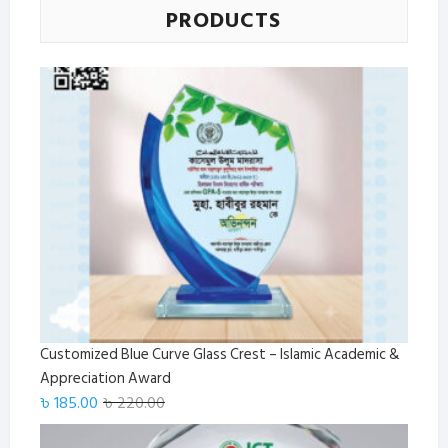
PRODUCTS
Customized Blue Curve Glass Crest – Islamic Academic &
Appreciation Award
Original
Current
৳
185.00
৳
220.00
price
price