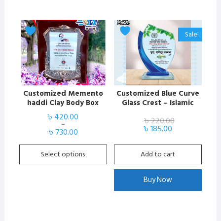
This
Sale!
product
has
multiple
variants.
The
Customized Memento
Customized Blue Curve
options
haddi Clay Body Box
Glass Crest – Islamic
may
Crest
Academic &
৳
420.00
be
৳
220.00
Appreciation Award
–
Price
Original
Current
৳
185.00
chosen
৳
730.00
range:
price
price
৳ 420.00
was:
is:
on
through
৳ 220.00.
৳ 185.00.
Select options
Add to cart
the
৳ 730.00
product
page
Buy Now