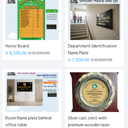
Honor Board
Department Identification
৳
8,500.00
৳
9,500.00
Name Plate
৳
7,500.00
৳
8,000.00
Room Name plate behind
Silver cast crest with
office table
premium wooden laser