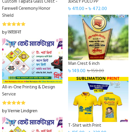
Custom Talpata Glass Crest -
JERSEY POLO PP
Farewell Ceremony Honor
৳
411.00
৳
472.00
–
Shield
5
Rated
out
by আমেনা
of 5
Man Crest 6 inch
৳
149.00
৳
159.00
All-in-One Printing & Design
Service
5
Rated
out
by Vernie Lindgren
of 5
T-Shirt with Print