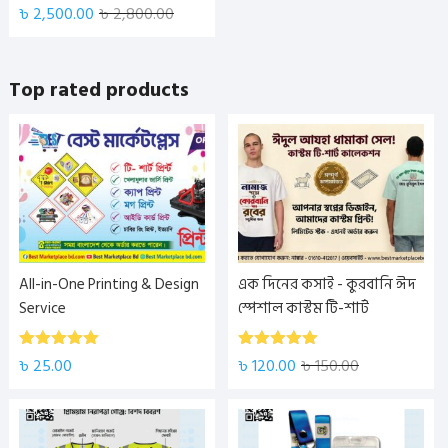
Rated
৳
2,500.00
৳
2,800.00
4.00
out
of 5
Top rated products
All-in-One Printing & Design
এক দিনের কসাই - কুরবানি ঈদ
Service
স্পেশাল কাস্টম টি-শার্ট
5.00
5.00
Rated
Rated
৳
25.00
৳
120.00
৳
150.00
out of 5
out of 5