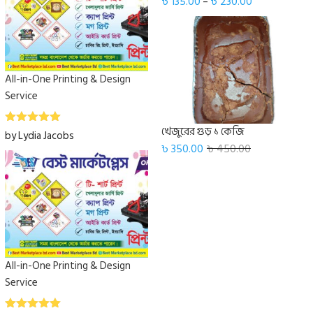
৳
135.00
৳
230.00
–
All-in-One Printing & Design
Service
খেজুরের গুড় ১ কেজি
5
Rated
out
by Lydia Jacobs
of 5
৳
350.00
৳
450.00
All-in-One Printing & Design
Service