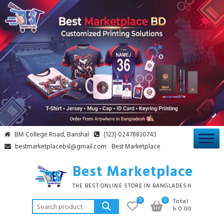
BM College Road, Barishal
(123) 02478830743
bestmarketplacebsl@gmail.com
Best Marketplace
Best Marketplace
THE BEST ONLINE STORE IN BANGLADESH
0
0
Total
৳ 0.00