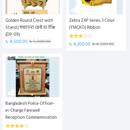
Golden Round Crest with
Zebra ZXP Series 3 Color
Stand | সম্মাননা ক্রেস্ট 10 ইঞ্চি
(YMCKO) Ribbon
(DP-09)
৳
4,500.00
৳
5,000.00
Rated
৳
4,300.00
৳
4,500.00
3.00
out of
5
Bangladesh Police Officer-
in-Charge Farewell
Reception Commemoration