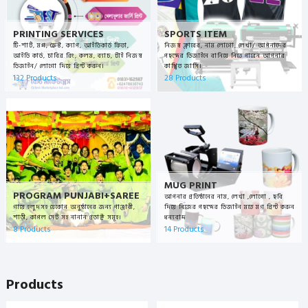
PRINTING SERVICES
SPORTS ITEM
টি-শার্ট, মগ, ক্রেস্ট, ক্যাপ, আইডিকার্ড ফিতা,
নিজস্ব ক্লাবের, নাম লোগো, লেখা/ আপনাদের
আইডি কার্ড, চাবির রিং, কলম, ব্যাচ, টাই ‍নিজস্ব
পছন্দের ডিজাইনে বানিয়ে নিতে পারেন আপনার
ডিজাইন/ লোগো দিয়ে প্রিন্ট করুন।
কাঙ্খিত জার্সি।
132 Products
28 Products
MUG PRINT
PROGRAM PUNJABI+SAREE
আপনার প্রতিষ্ঠানের নাম, লেখা ,লোগো , ছবি
গায়ে হলুদসহ যেকোন অনুষ্ঠানের জন্য পাঞ্জাবী,
দিয়ে নিজের পছন্দের ডিজাইন মতে মগ প্রিন্ট করুন
শাড়ী, কাপল সেট সহ নানান প্রডাক্ট সমূহ।
ধন্যবাদ
8 Products
14 Products
Products