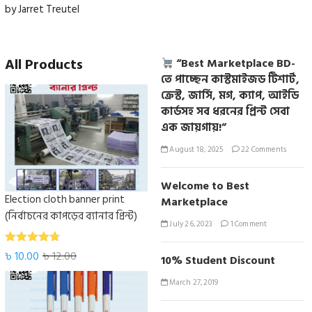
5
Rated
out
by Jarret Treutel
of 5
All Products
“Best Marketplace BD-
তে পাচ্ছেন কাস্টমাইজড টিশার্ট,
ক্রেস্ট, জার্সি, মগ, ক্যাপ, আইডি
কার্ডসহ সব ধরনের প্রিন্ট সেবা
এক জায়গায়!”
August 18, 2025
22 Comments
Welcome to Best
Election cloth banner print
Marketplace
(নির্বাচনের কাপড়ের ব্যানার প্রিন্ট)
July 26, 2023
1 Comment
Rated
৳
10.00
৳
12.00
10% Student Discount
4.67
out
of 5
March 27, 2019