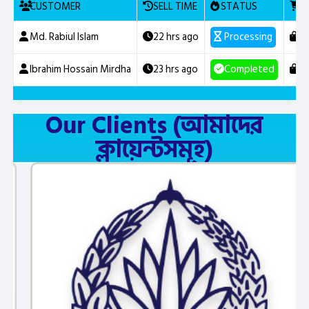
CUSTOMER
SELL TIME
STATUS
P
Md. Rabiul Islam
22 hrs ago
Processing
Cu
Ibrahim Hossain Mirdha
23 hrs ago
Completed
C
Our Clients (আমাদের
ক্লায়েন্টসমূহ)