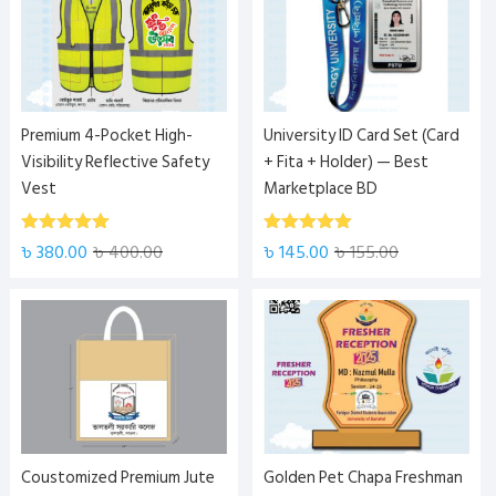
Premium 4-Pocket High-
University ID Card Set (Card
Visibility Reflective Safety
+ Fita + Holder) — Best
Vest
Marketplace BD
5.00
5.00
Rated
Rated
৳
380.00
৳
400.00
৳
145.00
৳
155.00
out of 5
out of 5
Coustomized Premium Jute
Golden Pet Chapa Freshman