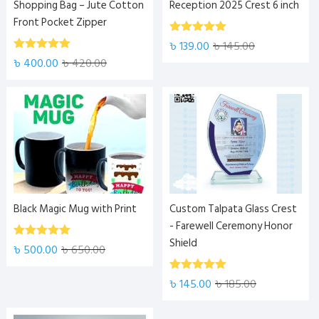
Shopping Bag – Jute Cotton
Reception 2025 Crest 6 inch
Front Pocket Zipper
5.00
Rated
৳
139.00
৳
145.00
out of 5
5.00
Rated
৳
400.00
৳
420.00
out of 5
Black Magic Mug with Print
Custom Talpata Glass Crest
- Farewell Ceremony Honor
Shield
5.00
Rated
৳
500.00
৳
650.00
out of 5
5.00
Rated
৳
145.00
৳
185.00
out of 5