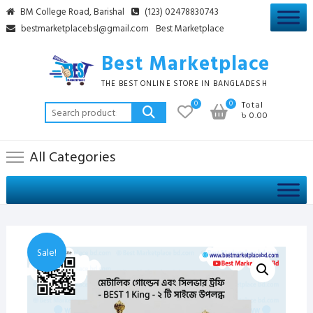
Skip
BM College Road, Barishal
(123) 02478830743
to
bestmarketplacebsl@gmail.com
Best Marketplace
content
Best Marketplace
THE BEST ONLINE STORE IN BANGLADESH
0
0
Total
Search
৳ 0.00
for:
All Categories
Sale!