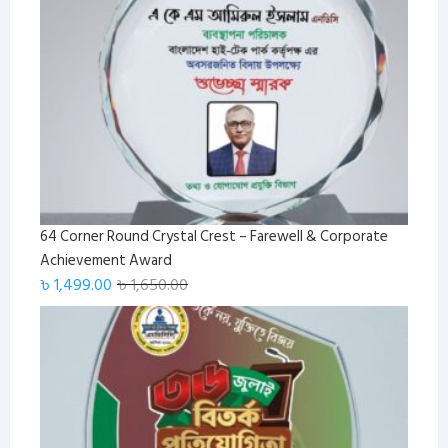
64 Corner Round Crystal Crest – Farewell & Corporate
Achievement Award
Original
Current
৳
1,499.00
৳
1,650.00
price
price
was:
is:
৳ 1,650.00.
৳ 1,499.00.