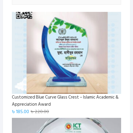
Customized Blue Curve Glass Crest – Islamic Academic &
Appreciation Award
Original
Current
৳
185.00
৳
220.00
price
price
was:
is:
৳ 220.00.
৳ 185.00.