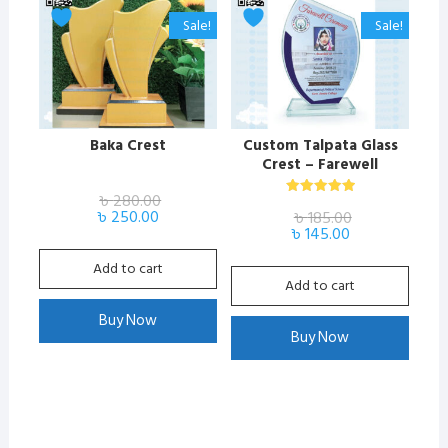
Sale!
Sale!
Baka Crest
​Custom Talpata Glass
Crest – Farewell
Ceremony Honor Shield
৳
280.00
Rated
Original
Current
৳
250.00
৳
185.00
5.00
price
price
Original
Current
out of 5
৳
145.00
was:
is:
price
price
৳ 280.00.
৳ 250.00.
was:
is:
Add to cart
৳ 185.00.
৳ 145.00.
Add to cart
Buy Now
Buy Now