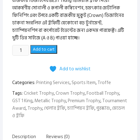
রাজকীয় ডিজাইনের BEST 1 King প্রিমিয়াম ট্রফি দিয়ে।
আকর্ষণীয় সোনালী ও রূপালী কম্বিনেশন, চমৎকার মেটালিক
ফিনিশিং এবং উপরে একটি রাজকীয় মুকুট (Crown) ডিজাইনের
ঢাকনা সংবলিত এই ট্রফিটি যেকোনো বড় টুর্নামেন্ট,
চ্যাম্পিয়নশিপ বা কর্পোরেট ইভেন্টের জন্য একদম পারফেক্ট। এটি
দুটি ভিন্ন সাইজে (A ও B) পাওয়া যাচ্ছে।
BEST
Add to cart
King
Premium
Add to wishlist
Metallic
Trophy
Categories:
Printing Services
,
Sports Item
,
Troffe
with
Crown
Tags:
Cricket Trophy
,
Crown Trophy
,
Football Trophy
,
Lid
GST 1 King
,
Metallic Trophy
,
Premium Trophy
,
Tournament
quantity
Award
,
​Trophy
,
খেলার ট্রফি
,
চ্যাম্পিয়ন ট্রফি
,
পুরস্কার।
,
মেডেল
ও ট্রফি
Description
Reviews (0)