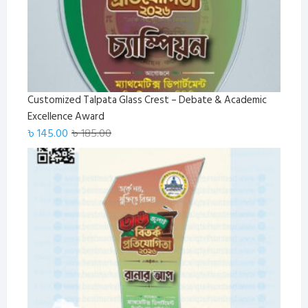
Customized Talpata Glass Crest – Debate & Academic
Excellence Award
Original
Current
৳
145.00
৳
185.00
price
price
was:
is:
৳ 185.00.
৳ 145.00.