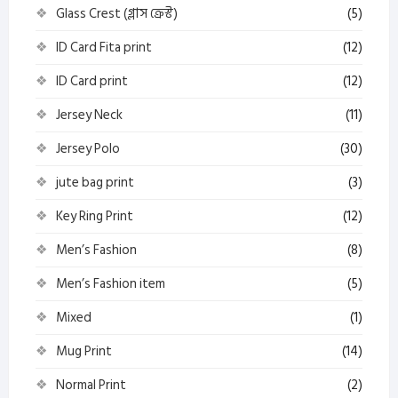
Glass Crest (গ্লাস ক্রেস্ট)
(5)
ID Card Fita print
(12)
ID Card print
(12)
Jersey Neck
(11)
Jersey Polo
(30)
jute bag print
(3)
Key Ring Print
(12)
Men’s Fashion
(8)
Men’s Fashion item
(5)
Mixed
(1)
Mug Print
(14)
Normal Print
(2)