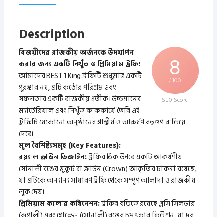
Description
​বিজয়ীদের রাজকীয় অর্জনকে উদযাপন
8
করার জন্য একটি নিখুঁত ও প্রিমিয়াম ট্রফি!
​আমাদের BEST 1 King ট্রফিটি শুধুমাত্র একটি
/ 100
পুরস্কার নয়, এটি কঠোর পরিশ্রম এবং
সফলতার একটি রাজকীয় প্রতীক। উচ্চমানের
SEO Score
ম্যাটেরিয়াল এবং নিখুঁত কারুকার্যে তৈরি এই
ট্রফিটি যেকোনো অনুষ্ঠানের গাম্ভীর্য ও আকর্ষণ বহুগুণ বাড়িয়ে
দেবে।
​মূল বৈশিষ্ট্যসমূহ (Key Features):
​রয়্যাল ক্রাউন ডিজাইন:
ট্রফির ঠিক উপরে একটি আকর্ষণীয়
সোনালী রঙের মুকুট বা ক্রাউন (Crown) আকৃতির ঢাকনা রয়েছে,
যা এটিকে অন্যান্য সাধারণ ট্রফি থেকে সম্পূর্ণ আলাদা ও রাজকীয়
লুক দেয়।
​প্রিমিয়াম কালার কম্বিনেশন:
ট্রফির বডিতে রয়েছে গ্লসি সিলভার
(রূপালী) এবং গোল্ডেন (সোনালী) রঙের চমৎকার ফিউশন, যা দূর