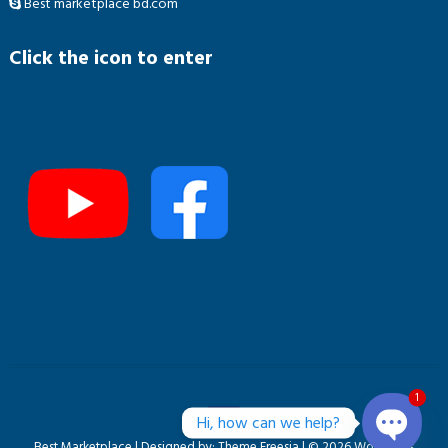
Best marketplace bd.com
Click the icon to enter
1
Hi, how can we help?
Best Marketplace
| Designed by:
Theme Freesia
| © 2026
WordPress