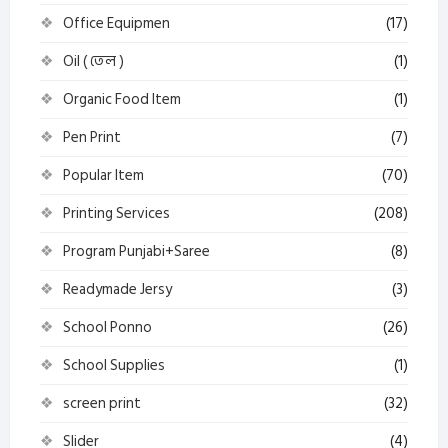
Office Equipmen
(17)
Oil ( তেল )
(1)
Organic Food Item
(1)
Pen Print
(7)
Popular Item
(70)
Printing Services
(208)
Program Punjabi+Saree
(8)
Readymade Jersy
(3)
School Ponno
(26)
School Supplies
(1)
screen print
(32)
Slider
(4)