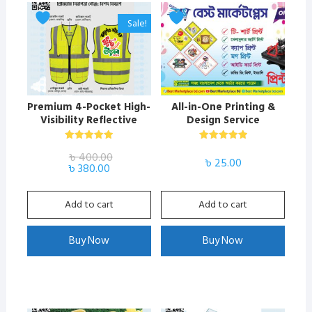
Sale!
Premium 4-Pocket High-
All-in-One Printing &
Visibility Reflective
Design Service
Safety Vest
Rated
Rated
৳
400.00
5.00
5.00
৳
25.00
Original
Current
out of 5
out of 5
৳
380.00
price
price
was:
is:
৳ 400.00.
৳ 380.00.
Add to cart
Add to cart
Buy Now
Buy Now