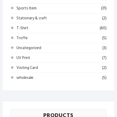
Sports Item
(31)
Stationary & craft
(2)
T-Shirt
(60)
Troffe
(5)
Uncategorized
(3)
UV Print
(7)
Visiting Card
(2)
wholesale
(5)
PRODUCTS