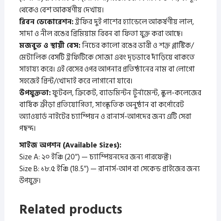
থেকেও বেশ আকর্ষণীয় দেখায়।
​রিবন ডেকোরেশন:
ট্রফির দুই পাশের হ্যান্ডেলে আকর্ষণীয় লাল,
সাদা ও নীল রঙের প্রিমিয়াম রিবন বা ফিতা যুক্ত করা আছে।
​মজবুত ও স্থায়ী বেস:
নিচের কালো রঙের ভারী ও শক্ত প্লাস্টিক/
মেটালিক বেসটি ট্রফিটিকে সোজা এবং দৃঢ়ভাবে দাঁড়িয়ে থাকতে
সাহায্য করে। এই বেসের ওপর আপনার প্রতিষ্ঠানের নাম বা লোগো
সহজেই প্রিন্ট/খোদাই করে লাগানো যাবে।
​উপযুক্ততা:
ফুটবল, ক্রিকেট, ব্যাডমিন্টন টুর্নামেন্ট, স্কুল-কলেজের
বার্ষিক ক্রীড়া প্রতিযোগিতা, সাংস্কৃতিক অনুষ্ঠান বা কর্পোরেট
অ্যাওয়ার্ড নাইটের চ্যাম্পিয়ন ও রানার্স-আপদের জন্য এটি সেরা
পছন্দ।
​সাইজ অপশন (Available Sizes):
​Size A: ২০ ইঞ্চি (20″) — চ্যাম্পিয়নদের জন্য পারফেক্ট।
​Size B: ১৮.৫ ইঞ্চি (18.5″) — রানার্স-আপ বা সেকেন্ড প্রাইজের জন্য
উপযুক্ত।
Related products