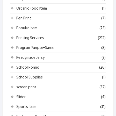
Organic Food Item
(1)
Pen Print
(7)
Popular Item
(73)
Printing Services
(212)
Program Punjabi+Saree
(8)
Readymade Jersy
(3)
School Ponno
(26)
School Supplies
(1)
screen print
(32)
Slider
(4)
Sports Item
(31)