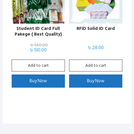
Student ID Card Full
RFID Solid ID Card
Pakege ( Best Quality)
৳
140.00
৳
28.00
Original
Current
৳
130.00
price
price
was:
is:
৳ 140.00.
৳ 130.00.
Add to cart
Add to cart
Buy Now
Buy Now