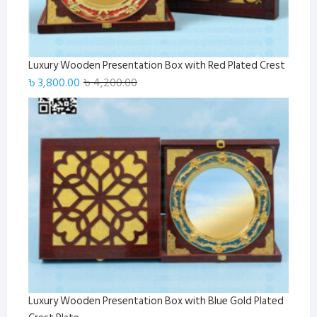
Luxury Wooden Presentation Box with Red Plated Crest
Original
Current
৳
3,800.00
৳
4,200.00
price
price
was:
is:
৳ 4,200.00.
৳ 3,800.00.
Luxury Wooden Presentation Box with Blue Gold Plated