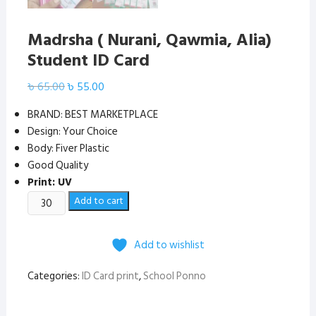
Madrsha ( Nurani, Qawmia, Alia)
Student ID Card
Original
Current
৳
65.00
৳
55.00
price
price
was:
is:
BRAND: BEST MARKETPLACE
৳ 65.00.
৳ 55.00.
Design: Your Choice
Body: Fiver Plastic
Good Quality
Print: UV
Madrsha
Add to cart
(
Nurani,
Add to wishlist
Qawmia,
Alia)
Categories:
ID Card print
,
School Ponno
Student
ID