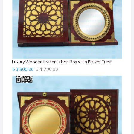
Luxury Wooden Presentation Box with Plated Crest
Original
Current
৳
3,800.00
৳
4,200.00
price
price
was:
is:
৳ 4,200.00.
৳ 3,800.00.