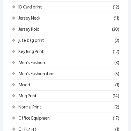
ID Card print
(12)
Jersey Neck
(11)
Jersey Polo
(30)
jute bag print
(3)
Key Ring Print
(12)
Men’s Fashion
(8)
Men’s Fashion item
(5)
Mixed
(1)
Mug Print
(14)
Normal Print
(2)
Office Equipmen
(17)
Oil ( তেল )
(1)