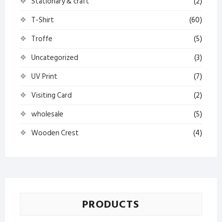
Stationary & craft
(2)
T-Shirt
(60)
Troffe
(5)
Uncategorized
(3)
UV Print
(7)
Visiting Card
(2)
wholesale
(5)
Wooden Crest
(4)
PRODUCTS