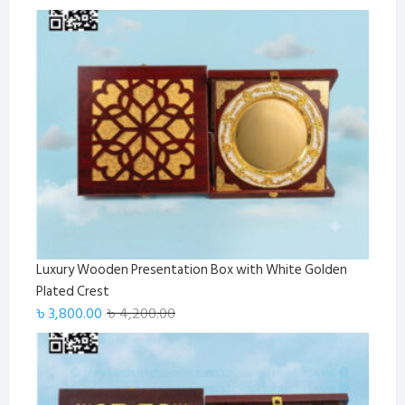
Luxury Wooden Presentation Box with White Golden
Plated Crest
Original
Current
৳
3,800.00
৳
4,200.00
price
price
was:
is:
৳ 4,200.00.
৳ 3,800.00.