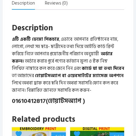
Card
Description
Reviews (0)
quantity
Description
এটি একটি ডেমো পিকচার
, এভাবে আপনার প্রতিষ্ঠানের নাম,
লোগো, লেখা সহ ছাত্র- ছাত্রীদের তথ্য দিয়ে আইডি কার্ড প্রিন্ট
করিয়ে নিতে আপনার প্রয়োজনীয় পরিমান অনুযায়ী
অর্ডার
করুন।
অর্ডার করার পূর্বে
পণ্যের বর্তমান মূল্য ও স্টক
নিম্ন
লিখিত
নাম্বারে কল করে জেনে নিন
এবং
কার্ডে যা যা তথ্য দিবেন
তা আমাদের
হোয়াটসঅ্যাপ বা ওয়েবসাইটের ম্যাসেজ অপশনে
লিখে অথবা ড্রাফ করে ছবি দিন অথবা সরাসরি ফোন কল করে
জানান। বিস্তারিত জানতে সরাসরি কল করুন-
01610412817
(হোয়াটসঅ্যাপ )
Related products