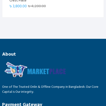
Crest Plate
Original
Current
৳
3,800.00
৳
4,200.00
price
price
was:
is:
৳ 4,200.00.
৳ 3,800.00.
About
One of The Trusted Onlin & Offline Company in Bangladesh. Our Core
Capital is Our integrity.
Payment Gateway