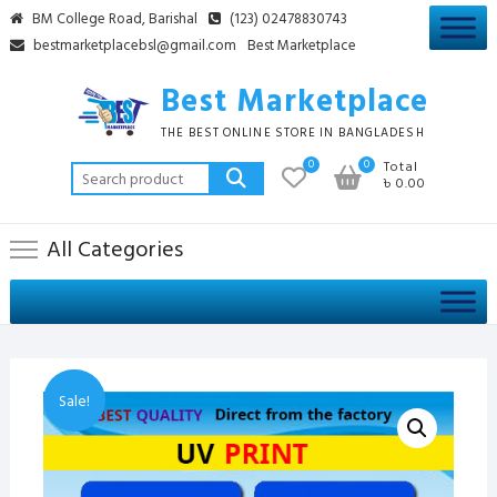
Skip
BM College Road, Barishal
(123) 02478830743
to
bestmarketplacebsl@gmail.com
Best Marketplace
content
Best Marketplace
THE BEST ONLINE STORE IN BANGLADESH
0
0
Total
Search
৳ 0.00
for:
All Categories
Sale!