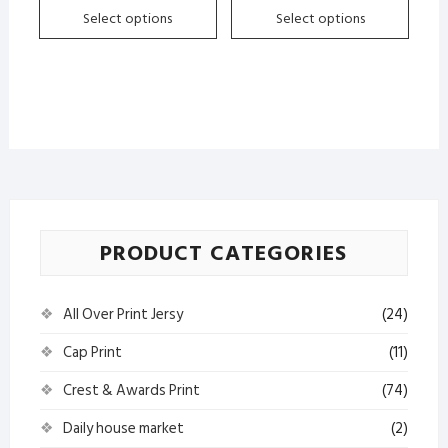
through
through
Select options
Select options
the
the
৳ 38.00
৳ 40.00
product
product
page
page
PRODUCT CATEGORIES
All Over Print Jersy
(24)
Cap Print
(11)
Crest & Awards Print
(74)
Daily house market
(2)