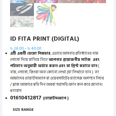
ID FITA PRINT (DIGITAL)
Price
৳
26.00
৳
40.00
–
range:
এটি একটি ডেমো পিকচার
, এভাবে আপনার প্রতিষ্ঠানের নাম
৳ 26.00
লোগো দিয়ে বানিয়ে নিতে
through
আপনার প্রয়োজনীয় সাইজ এবং
৳ 40.00
পরিমান অনুযায়ী অর্ডার করুন
এবং যা প্রিন্ট করাতে চান
(
নাম, লোগো, কিংবা অন্য কোনো লেখা (যা লিখাতে চান ) তা
আমাদের হোয়াটসঅ্যাপ বা ওয়েবসাইটের ম্যাসেজ অপশনে লিখে
/ ড্রাফ আকারে ছবি দিন অথবা সরাসরি ফোন কল করে জানান।
ধন্যবাদ
01610412817
(
হোয়াটসঅ্যাপ
)
SIZE RANGE