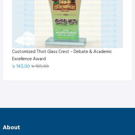
Customized Thot Glass Crest – Debate & Academic
Excellence Award
Original
Current
৳
145.00
৳
185.00
price
price
was:
is:
৳ 185.00.
৳ 145.00.
About