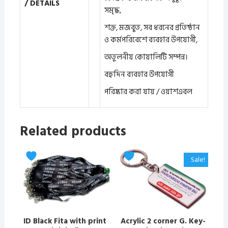
/ DETAILS
সমৃদ্ধ,
শক্ত, মজবুত, সব ধরনের প্রতিষ্ঠান
ও কর্মপরিবেশে ব্যবহার উপযোগী,
অতুলনীয় কোয়ালিটি সম্পন্ন।
বহুদিন ব্যবহার উপযোগী
পরিষ্কার করা যায় / ওয়াশএবল
Related products
This
This
Sale!
product
product
has
has
multiple
multiple
variants.
variants.
The
The
ID Black Fita with print
Acrylic 2 corner G. Key-
options
options