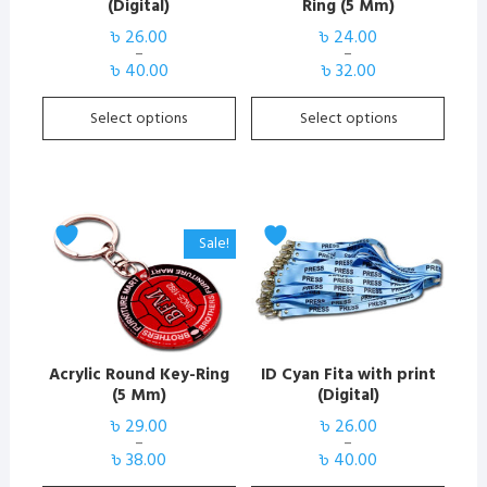
(Digital)
Ring (5 Mm)
may
may
৳
26.00
৳
24.00
be
be
–
–
Price
Price
chosen
chosen
৳
40.00
৳
32.00
range:
range:
৳ 26.00
৳ 24.00
on
on
through
through
Select options
Select options
the
the
৳ 40.00
৳ 32.00
product
product
page
page
This
This
Sale!
product
product
has
has
multiple
multiple
variants.
variants.
The
The
Acrylic Round Key-Ring
ID Cyan Fita with print
options
options
(5 Mm)
(Digital)
may
may
৳
29.00
৳
26.00
be
be
–
–
Price
Price
chosen
chosen
৳
38.00
৳
40.00
range:
range:
৳ 29.00
৳ 26.00
on
on