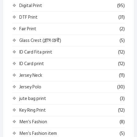
Digital Print
(95)
DTF Print
(31)
Fair Print
(2)
Glass Crest (গ্লাস ক্রেস্ট)
(5)
ID Card Fita print
(12)
ID Card print
(12)
Jersey Neck
(11)
Jersey Polo
(30)
jute bag print
(3)
Key Ring Print
(12)
Men’s Fashion
(8)
Men’s Fashion item
(5)