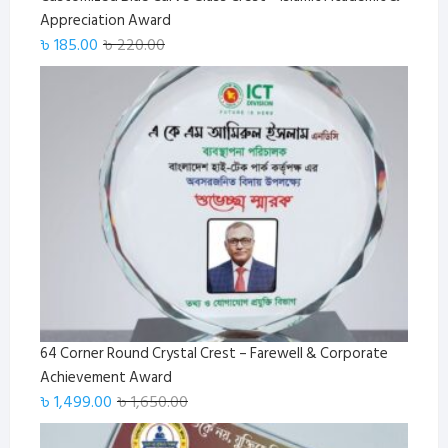
Appreciation Award
Original
Current
৳
185.00
৳
220.00
price
price
was:
is:
৳ 220.00.
৳ 185.00.
64 Corner Round Crystal Crest – Farewell & Corporate
Achievement Award
Original
Current
৳
1,499.00
৳
1,650.00
price
price