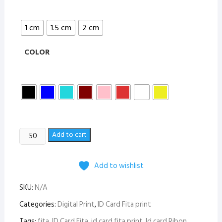
1 cm
1.5 cm
2 cm
COLOR
ID
Add to cart
FITA
PRINT
Add to wishlist
(DIGITAL)
quantity
SKU:
N/A
Categories:
Digital Print
,
ID Card Fita print
Tags:
fita
,
ID Card Fita
,
id card fita print
,
Id card Ribon
,