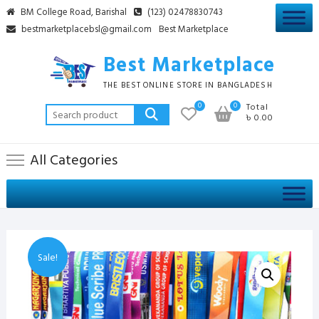
Skip
BM College Road, Barishal
(123) 02478830743
to
bestmarketplacebsl@gmail.com
Best Marketplace
content
Best Marketplace
THE BEST ONLINE STORE IN BANGLADESH
0
0
Total
Search
৳ 0.00
for:
All Categories
Sale!