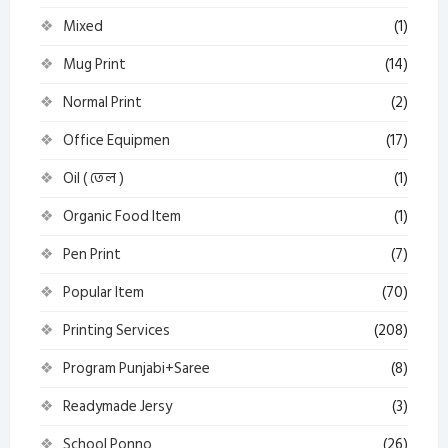
Mixed
(1)
Mug Print
(14)
Normal Print
(2)
Office Equipmen
(17)
Oil ( তেল )
(1)
Organic Food Item
(1)
Pen Print
(7)
Popular Item
(70)
Printing Services
(208)
Program Punjabi+Saree
(8)
Readymade Jersy
(3)
School Ponno
(26)