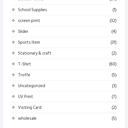
School Supplies
(1)
screen print
(32)
Slider
(4)
Sports Item
(31)
Stationary & craft
(2)
T-Shirt
(60)
Troffe
(5)
Uncategorized
(3)
UV Print
(7)
Visiting Card
(2)
wholesale
(5)