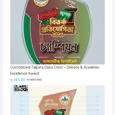
was:
is:
৳ 1,650.00.
৳ 1,499.00.
Customized Talpata Glass Crest – Debate & Academic
Excellence Award
Original
Current
৳
145.00
৳
185.00
price
price
was:
is:
৳ 185.00.
৳ 145.00.