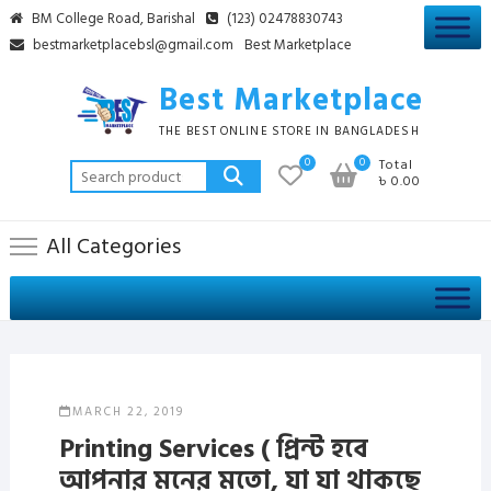
Skip
BM College Road, Barishal
(123) 02478830743
to
bestmarketplacebsl@gmail.com
Best Marketplace
content
Best Marketplace
THE BEST ONLINE STORE IN BANGLADESH
0
0
Total
Search
৳ 0.00
for:
All Categories
MARCH 22, 2019
Printing Services ( প্রিন্ট হবে
আপনার মনের মতো, যা যা থাকছে