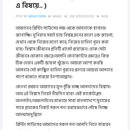
এ বিষয়ে.. )
POST BY
MOHIUDDIN
IMAGE
UNCATEGORIZED
NEW
আমাদের প্রিন্টিং সার্ভিসের পক্ষ থেকে আপনাকে স্বাগতম
জানাচ্ছি। দুনিয়ার সবাই চায় বিশ্বস্ত,মনের মতো এক জায়গা,
যেখান থেকে নিজের মতো করে, নিজের চাহিদা পূরন করা
যায়। বিশ্বাস জীবনের প্রতিটি ধাপেই প্রয়োজন। হোক সেটা
জীবনের যেকোন ক্ষেত্রে।আপনি কেনাকাটার ক্ষেত্রেও কিন্ত
ঠিক তেমন একটি জায়গা খুঁজেন। আমরা আশা করছি
আপনার সেই কাঙ্খিত চাহিদা পূরনের প্রত্যয়ে আমরা আপনার
পাশে থাকতে পারবো ইনশাআল্লাহ।
কেননা প্রথমত আমাদের মূল পূঁজি হচ্ছে আপনাদের বিশ্বাস।
আর এই বিশ্বাস নিয়েই দীর্ঘদিন যাবৎ বেস্ট মার্কেটপ্লেস
অনলাইন/অফলাইনের মাধ্যমে সারা বাংলাদেশে সুনামের
সাথে গ্রাহকের নিকট সকল পন্য যথাযথভাবে পৌছে দিচ্ছে
আলহামদুল্লিাহ!
প্রিন্টিং সার্ভিসের আমাদের সকল পন্য আপনি নিতে পারবেন