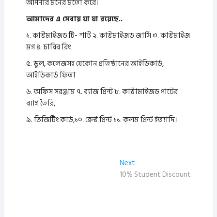
আপনার মনের মতো করে।
আমাদের এ সেবায় যা যা রয়েছে..
১. কাস্টমাইজড টি- শার্ট ২. কাস্টমাইজড জার্সি ৩. কাস্টমাইজ
মগ ৪. চাবির রিং
৫. স্কুল, কলেজসহ যেকোন প্রতিষ্ঠানের আইডিকার্ড,
আইডিকার্ড ফিতা
৬. অফিস সরঞ্জাম ৭. ব্যাজ প্রিন্ট ৮. কাস্টামাইজড পাটের
ব্যাগ তৈরি,
৯. ভিজিটিং কার্ড,১০. ক্রেস্ট প্রিন্ট ১১. কলম প্রিন্ট ইত্যাদি।
Post
Next
Next
post:
10% Student Discount
navigation