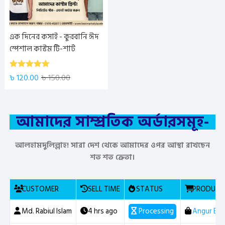
এক দিনের কসাই - কুরবানি ঈদ
স্পেশাল কাস্টম টি-শার্ট
5.00
Rated
৳
120.00
৳
150.00
out of 5
আমাদের সাম্প্রতিক অর্ডারসমূহ-
আলহামদুলিল্লাহ! সারা দেশ থেকে আমাদের ওপর আস্থা রাখছেন
শত শত ক্রেতা।
CUSTOMER
SELL TIME
STATUS
PRODUCT
Md. Rabiul Islam
4 hrs ago
Processing
Angur Box 