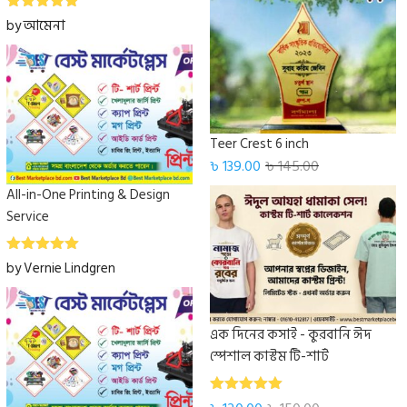
5
Rated
out
by আমেনা
of 5
Teer Crest 6 inch
৳
139.00
৳
145.00
All-in-One Printing & Design
Service
5
Rated
out
by Vernie Lindgren
of 5
এক দিনের কসাই - কুরবানি ঈদ
স্পেশাল কাস্টম টি-শার্ট
5.00
Rated