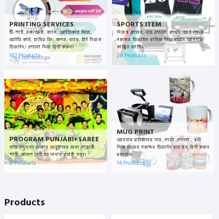
PRINTING SERVICES
SPORTS ITEM
টি-শার্ট, মগ, ক্রেস্ট, ক্যাপ, আইডিকার্ড ফিতা,
নিজস্ব ক্লাবের, নাম লোগো, লেখা/ আপনাদের
আইডি কার্ড, চাবির রিং, কলম, ব্যাচ, টাই ‍নিজস্ব
পছন্দের ডিজাইনে বানিয়ে নিতে পারেন আপনার
ডিজাইন/ লোগো দিয়ে প্রিন্ট করুন।
কাঙ্খিত জার্সি।
132 Products
28 Products
MUG PRINT
PROGRAM PUNJABI+SAREE
আপনার প্রতিষ্ঠানের নাম, লেখা ,লোগো , ছবি
গায়ে হলুদসহ যেকোন অনুষ্ঠানের জন্য পাঞ্জাবী,
দিয়ে নিজের পছন্দের ডিজাইন মতে মগ প্রিন্ট করুন
শাড়ী, কাপল সেট সহ নানান প্রডাক্ট সমূহ।
ধন্যবাদ
8 Products
14 Products
Products