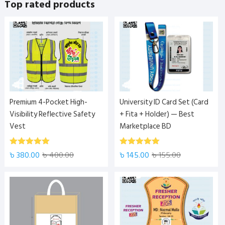
Top rated products
Premium 4-Pocket High-
University ID Card Set (Card
Visibility Reflective Safety
+ Fita + Holder) — Best
Vest
Marketplace BD
5.00
5.00
Rated
Rated
৳
380.00
৳
400.00
৳
145.00
৳
155.00
out of 5
out of 5