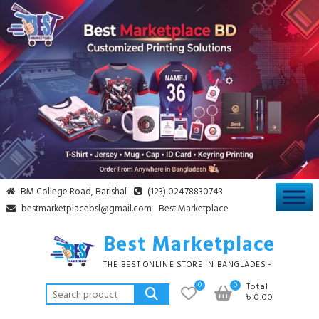
BM College Road, Barishal
(123) 02478830743
bestmarketplacebsl@gmail.com
Best Marketplace
Best Marketplace
THE BEST ONLINE STORE IN BANGLADESH
0
0
Total
৳ 0.00