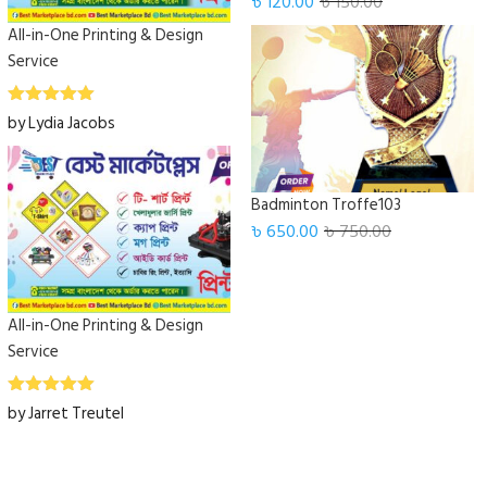
৳
120.00
৳
150.00
out of 5
All-in-One Printing & Design
Service
5
Rated
out
by Lydia Jacobs
of 5
Badminton Troffe103
৳
650.00
৳
750.00
All-in-One Printing & Design
Service
5
Rated
out
by Jarret Treutel
of 5