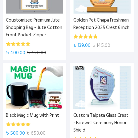
Coustomized Premium Jute
Golden Pet Chapa Freshman
Shopping Bag – Jute Cotton
Reception 2025 Crest 6 inch
Front Pocket Zipper
5.00
Rated
৳
139.00
৳
145.00
out of 5
5.00
Rated
৳
400.00
৳
420.00
out of 5
Black Magic Mug with Print
Custom Talpata Glass Crest
- Farewell Ceremony Honor
Shield
5.00
Rated
৳
500.00
৳
650.00
out of 5