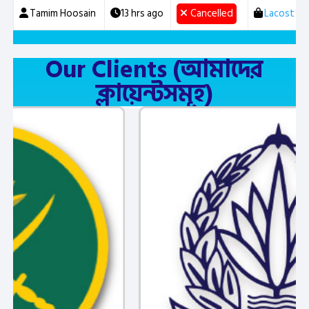
Tamim Hoosain
13 hrs ago
Cancelled
Lacost Jer
Our Clients (আমাদের
ক্লায়েন্টসমূহ)