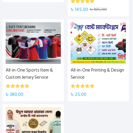
5.00
Rated
৳
145.00
৳
185.00
out of 5
All-in-One Sports Item &
All-in-One Printing & Design
Custom Jersey Service
Service
5.00
5.00
Rated
Rated
৳
380.00
৳
25.00
out of 5
out of 5